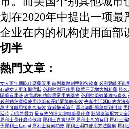
市。而美国个别其他城市
划在2020年中提出一项
企业在内的机构使用面部
切半
熱門文章：
女人更年期吃什麼藥管用
前列腺微創手術後飲食
必利勁能不能
47歲女人更年期症狀
必利勁副不作用
陰莖三天增大增粗藥
持久
陽藥有哪些
改善認知功能最常用的藥物
必利勁藥效能維持多久
必利勁怎麼樣使用吃藥多長時間能夠有效
夫妻生活延時的方法
萬艾可服用後多久有效
宣威樂威酒店
黑金鋼壯陽藥貨到付款
男
延時
印度希愛力
最有效的增大增粗藥是什麼
壯陽藥酒配方大全
犀利士是什麼時候噴
犀利士真實經歷
犀利士真的有用
犀利士濕
子犀利士店mp4
犀利士有何功效
犀利士濕巾使用方法圖解
犀利