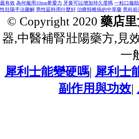
最有效
為何服用10mg希愛力
牙膏可以增加持久度嗎
一粒口服助
性壯陽手法圖解
男性延時用什麼好
治療頸椎病的中草藥
男科前
© Copyright 2020
藥店里
器,中醫補腎壯陽藥方,見
一
犀利士能變硬嗎
|
犀利士
副作用與功效
|