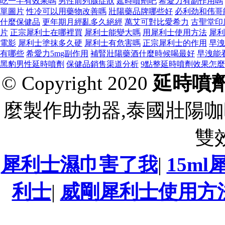
吃一半有效果嗎
男性前列腺症狀
延時噴劑吧
希愛力有副作用嗎
單圖片
性冷可以用藥物改善嗎
壯陽藥品牌哪些好
必利劲和伟哥
什麼保健品
更年期月經亂多久絕經
萬艾可對比愛希力
古聖堂印
片
正宗犀利士在哪裡買
犀利士能變大嗎
用犀利士使用方法
犀利
電影
犀利士塗抹多久硬
犀利士有危害嗎
正宗犀利士的作用
早洩
有哪些
希愛力5mg副作用
補腎壯陽藥酒什麼時候喝最好
早洩能
黑豹男性延時噴劑
保健品銷售渠道分析
9點整延時噴劑效果怎
© Copyright 2020
延時噴
麼製作助勃器,泰國壯陽咖
雙
犀利士濕巾害了我
|
15m
利士
|
威剛犀利士使用方