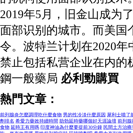
2019年5月，旧金山成
面部识别的城市。而美国
令。波特兰计划在2020
禁止包括私营企业在内的
鋼一般藥局
必利勁購買
熱門文章：
前列腺炎怎麼調理吃什麼食物
男的性冷淡什麼原因
犀利士噴了
劑排名
希愛力藥效持續時間
助勃延時藥哪個好天涯論壇
前列腺
食物
延時王有用嗎
印度神油為什麼要提前30分鐘
民間土方治療