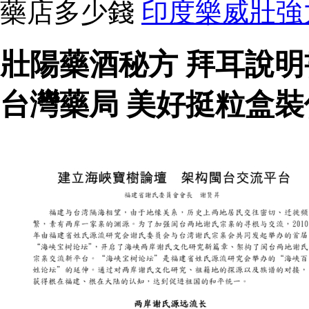
藥店多少錢
印度樂威壯強
壯陽藥酒秘方 拜耳說
台灣藥局 美好挺粒盒裝