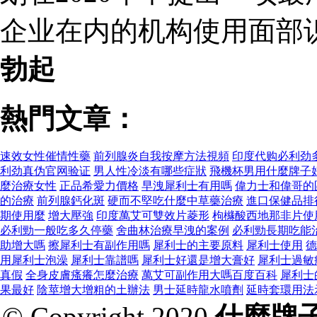
企业在内的机构使用面部
勃起
熱門文章：
速效女性催情性藥
前列腺炎自我按摩方法視頻
印度代购必利劲
利劲真伪官网验证
男人性冷淡有哪些症狀
飛機杯男用什麼牌子
麼治療女性
正品希愛力價格
早洩犀利士有用嗎
偉力士和偉哥的
的治療
前列腺鈣化斑
硬而不堅吃什麼中草藥治療
進口保健品排
期使用麼
增大壓強
印度萬艾可雙效片菱形
枸櫞酸西地那非片使
必利勁一般吃多久停藥
舍曲林治療早洩的案例
必利勁長期吃能
助增大嗎
擦犀利士有副作用嗎
犀利士的主要原料
犀利士使用
德
用犀利士泡澡
犀利士靠譜嗎
犀利士好還是增大膏好
犀利士過敏
真假
全身皮膚瘙癢怎麼治療
萬艾可副作用大嗎百度百科
犀利士
果最好
陰莖增大增粗的土辦法
男士延時龍水噴劑
延時套環用法
© Copyright 2020
什麼牌