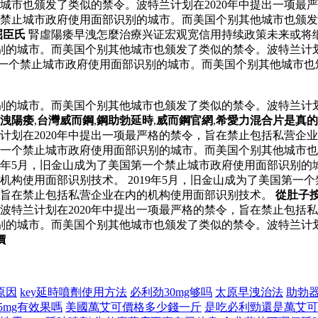
城市也颁发了类似的禁令。波特兰计划在2020年中提出一项最
一个禁止城市政府使用面部识别的城市。而美国个别其他城市也颁发
屈臣氏
腎虛陽痿早洩怎麼治療兴证宏观宽信用持续政策未来或将
识别的城市。而美国个别其他城市也颁发了类似的禁令。波特兰计划
国第一个禁止城市政府使用面部识别的城市。而美国个别其他城市也
识别的城市。而美国个别其他城市也颁发了类似的禁令。波特兰计划
洩陽痿
,
台灣威而鋼
,
鋼助勃延時
,
威而鋼官網
,
希愛力混合片是真的
计划在2020年中提出一项最严格的禁令，旨在禁止包括私营企
国第一个禁止城市政府使用面部识别的城市。而美国个别其他城市也
19年5月，旧金山成为了美国第一个禁止城市政府使用面部识别
的机构使用面部识别技术。 2019年5月，旧金山成为了美国第
令，旨在禁止包括私营企业在内的机构使用面部识别技术。
從肚子
波特兰计划在2020年中提出一项最严格的禁令，旨在禁止包括
识别的城市。而美国个别其他城市也颁发了类似的禁令。波特兰计划
價
原因
key延時噴劑使用方法
必利劲30mg够吗
太原早洩治法
助勃
5mg有效果嗎
美國萬艾可價格多少錢一斤
是吃必利勁還是萬艾可