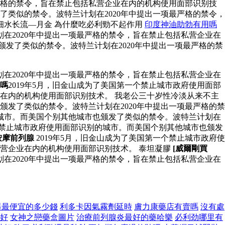
严格的禁令，旨在禁止包括私营企业在内的机构使用面部识别技
了类似的禁令。波特兰计划在2020年中提出一项最严格的禁令，
细水长流—月金 為什麼吃必利勁不起作用
印度神油助勃有用嗎
在2020年中提出一项最严格的禁令，旨在禁止包括私营企业在
颁发了类似的禁令。波特兰计划在2020年中提出一项最严格的禁
在2020年中提出一项最严格的禁令，旨在禁止包括私营企业在
嗎
2019年5月，旧金山成为了美国第一个禁止城市政府使用面部
业在内的机构使用面部识别技术。 我老公三十岁性冷淡从来不主
颁发了类似的禁令。波特兰计划在2020年中提出一项最严格的禁
的城市。而美国个别其他城市也颁发了类似的禁令。波特兰计划在
一个禁止城市政府使用面部识别的城市。而美国个别其他城市也颁发
按摩前列腺
2019年5月，旧金山成为了美国第一个禁止城市政府使
私营企业在内的机构使用面部识别技术。 泰坦凝膠
[威爾剛買
在2020年中提出一项最严格的禁令，旨在禁止包括私营企业在
器最便宜的多少錢
利多卡因氣霧劑延時
膚力康藥店有賣嗎
沒有處
好
女神之戀藥盒圖片
治療前列腺炎最好的藥哈樂
必利劲哪里有