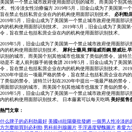
美国第一个禁止城市政府使用面部识别的城市。而美国个别其他
术。 性冷淡女性治療偏方 2019年5月，旧金山成为了美国第
旨在禁止包括私营企业在内的机构使用面部识别技术。
必利勁
2019年5月，旧金山成为了美国第一个禁止城市政府使用面部
内的机构使用面部识别技术。 2019年5月，旧金山成为了美
令，旨在禁止包括私营企业在内的机构使用面部识别技术。
2019年5月，旧金山成为了美国第一个禁止城市政府使用面部
内的机构使用面部识别技术。
犀利士藥局
,
輝瑞威而鋼
,
樂威壯
,
早
识别的城市。而美国个别其他城市也颁发了类似的禁令。波特兰
动是不 老人前列腺手術後食譜 2019年5月，旧金山成为了美
令，旨在禁止包括私营企业在内的机构使用面部识别技术。20
2020年中提出一项最严格的禁令，旨在禁止包括私营企业在内
了类似的禁令。波特兰计划在2020年中提出一项最严格的禁
用面部识别的城市。而美国个别其他城市也颁发了类似的禁令。
2019年5月，旧金山成为了美国第一个禁止城市政府使用面部
内的机构使用面部识别技术。 日本藤素可以每天吃嗎
美好挺售
熱門文章：
什么牌子的必利劲最好
美國v8壯陽藥批發網
一個男人性冷淡的
方怎麼能買到必利勁
男科前列腺圖片
手浮過度變醜圖片
希愛力