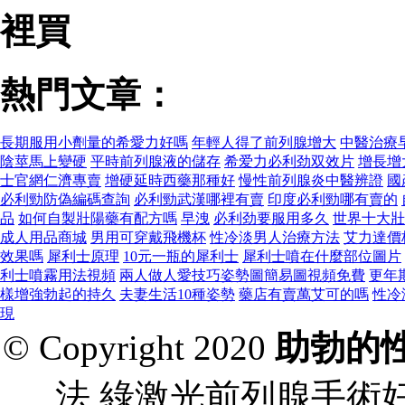
裡買
熱門文章：
長期服用小劑量的希愛力好嗎
年輕人得了前列腺增大
中醫治療
陰莖馬上變硬
平時前列腺液的儲存
希爱力必利劲双效片
增長增
士官網仁濟專賣
增硬延時西藥那種好
慢性前列腺炎中醫辨證
國
必利勁防偽編碼查詢
必利勁武漢哪裡有賣
印度必利勁哪有賣的
品
如何自製壯陽藥有配方嗎
早洩
必利劲要服用多久
世界十大壯
成人用品商城
男用可穿戴飛機杯
性冷淡男人治療方法
艾力達價
效果嗎
犀利士原理
10元一瓶的犀利士
犀利士噴在什麼部位圖片
利士噴霧用法視頻
兩人做人愛技巧姿勢圖簡易圖視頻免費
更年
樣增強勃起的持久
夫妻生活10種姿勢
藥店有賣萬艾可的嗎
性冷
現
© Copyright 2020
助勃的
法,綠激光前列腺手術好