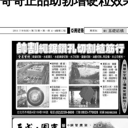
哥哥正品助勃增硬粒效