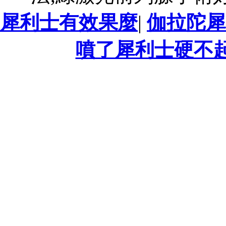
犀利士有效果麼
|
伽拉陀犀
噴了犀利士硬不