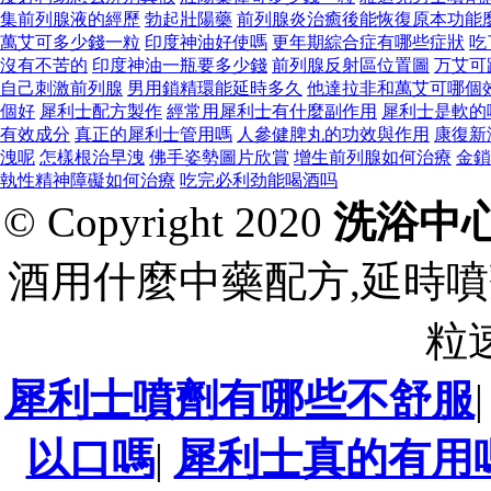
集前列腺液的經歷
勃起壯陽藥
前列腺炎治癒後能恢復原本功能
萬艾可多少錢一粒
印度神油好使嗎
更年期綜合症有哪些症狀
吃
沒有不苦的
印度神油一瓶要多少錢
前列腺反射區位置圖
万艾可
自己刺激前列腺
男用鎖精環能延時多久
他達拉非和萬艾可哪個
個好
犀利士配方製作
經常用犀利士有什麼副作用
犀利士是軟的
有效成分
真正的犀利士管用嗎
人參健脾丸的功效與作用
康復新
洩呢
怎樣根治早洩
佛手姿勢圖片欣賞
增生前列腺如何治療
金鎖
執性精神障礙如何治療
吃完必利劲能喝酒吗
© Copyright 2020
洗浴中
酒用什麼中藥配方,延時噴
粒
犀利士噴劑有哪些不舒服
以口嗎
|
犀利士真的有用