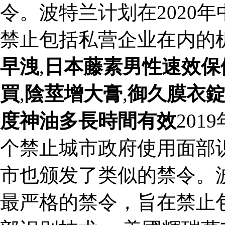
令。波特兰计划在2020
禁止包括私营企业在内的
早洩
,
日本藤素男性速效保
買
,
陰莖增大膏
,
御久膜衣
度神油多長時間有效
20
个禁止城市政府使用面部
市也颁发了类似的禁令。波
最严格的禁令，旨在禁止