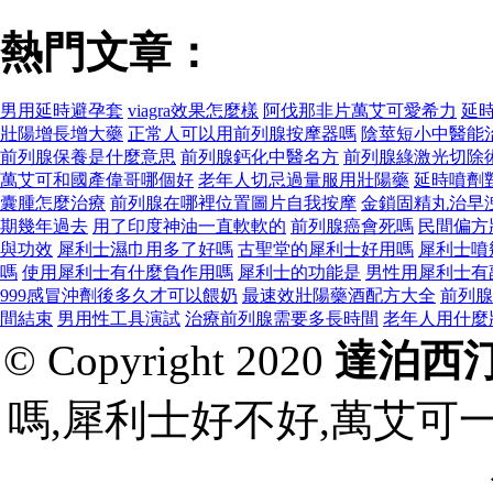
熱門文章：
男用延時避孕套
viagra效果怎麼樣
阿伐那非片萬艾可愛希力
延
壯陽增長增大藥
正常人可以用前列腺按摩器嗎
陰莖短小中醫能
前列腺保養是什麼意思
前列腺鈣化中醫名方
前列腺綠激光切除
萬艾可和國產偉哥哪個好
老年人切忌過量服用壯陽藥
延時噴劑
囊腫怎麼治療
前列腺在哪裡位置圖片自我按摩
金鎖固精丸治早
期幾年過去
用了印度神油一直軟軟的
前列腺癌會死嗎
民間偏方
與功效
犀利士濕巾用多了好嗎
古聖堂的犀利士好用嗎
犀利士噴
嗎
使用犀利士有什麼負作用嗎
犀利士的功能是
男性用犀利士有
999感冒沖劑後多久才可以餵奶
最速效壯陽藥酒配方大全
前列腺
間結束
男用性工具演試
治療前列腺需要多長時間
老年人用什麼
© Copyright 2020
達泊西
嗎,犀利士好不好,萬艾可