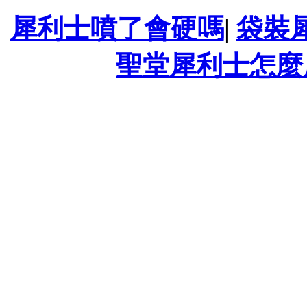
犀利士噴了會硬嗎
|
袋裝
聖堂犀利士怎麼