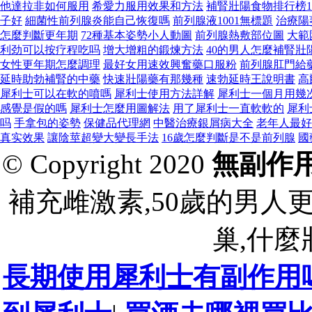
他達拉非如何服用
希愛力服用效果和方法
補腎壯陽食物排行榜1
子好
細菌性前列腺炎能自己恢復嗎
前列腺液1001無標題
治療陽
怎麼判斷更年期
72種基本姿勢小人動圖
前列腺熱敷部位圖
大範
利劲可以按疗程吃吗
增大增粗的鍛煉方法
40的男人怎麼補腎壯
女性更年期怎麼調理
最好女用速效興奮藥口服粉
前列腺肛門給
延時助勃補腎的中藥
快速壯陽藥有那幾種
速勃延時王說明書
高
犀利士可以在軟的噴嗎
犀利士使用方法詳解
犀利士一個月用幾
感覺是假的嗎
犀利士怎麼用圖解法
用了犀利士一直軟軟的
犀利
吗
手拿包的姿勢
保健品代理網
中醫治療銀屑病大全
老年人最好
真实效果
讓陰莖超變大變長手法
16歲怎麼判斷是不是前列腺
國
© Copyright 2020
無副作
補充雌激素,50歲的男人
巢,什麼
長期使用犀利士有副作用