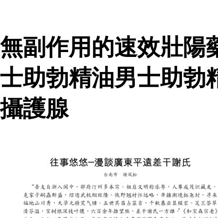
無副作用的速效壯陽
士助勃精油男士助勃
攝護腺