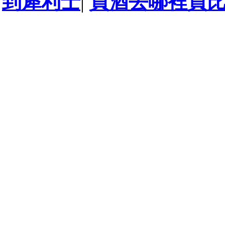
到犀利士
|
買酒去哪裡買