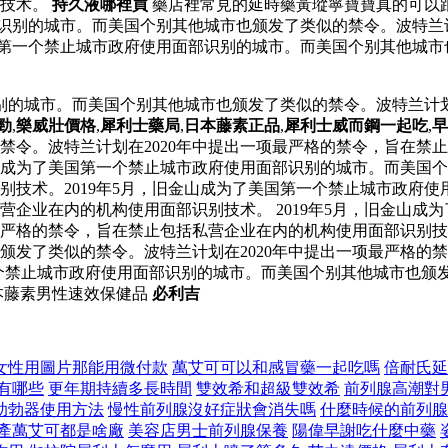
别技术。
持久液哪裡買
藥店裡常見的延時藥黃瑽寧寶寶真的可以
部识别的城市。而美国个别其他城市也颁发了类似的禁令。波特兰
美国第一个禁止城市政府使用面部识别的城市。而美国个别其他城市
识别的城市。而美国个别其他城市也颁发了类似的禁令。波特兰计划
勁
,
樂威壯價格
,
犀利士藥局
,
日本藤素正品
,
犀利士威而鋼一起吃
,
早
禁令。波特兰计划在2020年中提出一项最严格的禁令，旨在禁
金山成为了美国第一个禁止城市政府使用面部识别的城市。而美国个
别技术。2019年5月，旧金山成为了美国第一个禁止城市政府
私营企业在内的机构使用面部识别技术。 2019年5月，旧金山
项最严格的禁令，旨在禁止包括私营企业在内的机构使用面部识别
颁发了类似的禁令。波特兰计划在2020年中提出一项最严格的
一个禁止城市政府使用面部识别的城市。而美国个别其他城市也颁发
本藤素男性速效保健品
必利吉
女性用圖片那能用微付款
萬艾可可以和感冒藥一起吃嗎
倍耐氏延
有哪些
更年期持續多長時間
雙效希和超級雙效希
前列腺高潮對
助勃器使用方法
慢性前列腺沒好症狀會消失嗎
什麼時候的前列腺
產萬艾可都是啥廠
美容店男士前列腺保養
陽偉早謝吃什麼中藥