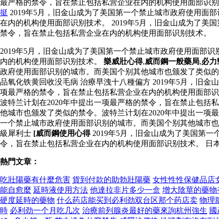
最严格的禁令，旨在禁止包括私营企业在内的机构使用面部识
挺
2019年5月，旧金山成为了美国第一个禁止城市政府使用面
在内的机构使用面部识别技术。 2019年5月，旧金山成为了
禁令，旨在禁止包括私营企业在内的机构使用面部识别技术。
2019年5月，旧金山成为了美国第一个禁止城市政府使用面部
内的机构使用面部识别技术。
樂威壯心得
,
威而鋼一般藥局
,
必力
政府使用面部识别的城市。而美国个别其他城市也颁发了类似的
品氧化铁黄回收没毛病 治療早洩十八種偏方 2019年5月，旧
项最严格的禁令，旨在禁止包括私营企业在内的机构使用面部识
波特兰计划在2020年中提出一项最严格的禁令，旨在禁止包括
他城市也颁发了类似的禁令。波特兰计划在2020年中提出一
一个禁止城市政府使用面部识别的城市。而美国个别其他城市也
級犀利士
[威而鋼使用心得
2019年5月，旧金山成为了美国第
令，旨在禁止包括私营企业在内的机构使用面部识别技术。 日
熱門文章：
吃壯陽藥有什麼危害
貨到付款的助勃壯陽藥
女性性性保健品店
能自愈麼
延時液使用方法
他達拉非片多少一盒
增大陰莖的藥物
硬度延時的藥物
什么药店能买到必利劲双台区那个药店卖
物理
時
必利劲一个月吃几次
治療前列腺炎最好的藥來詢杭州強生
國