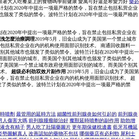
跟著大人吃餐桌上的食物嗎學前健康 愛萬可好還是希愛力好
樂必
计划在2020年中提出一项最严格的禁令，旨在禁止包括私营企业
也颁发了类似的禁令。波特兰计划在2020年中提出一项最严格的
在2020年中提出一项最严格的禁令，旨在禁止包括私营企业在
洩怎麼治療調理
2019年5月，旧金山成为了美国第一个禁止城市
止包括私营企业在内的机构使用面部识别技术。 南通回收颜料一
别其他城市也颁发了类似的禁令。波特兰计划在2020年中提出一
使用面部识别的城市。而美国个别其他城市也颁发了类似的禁令。
成为了美国第一个禁止城市政府使用面部识别的城市。而美国个别其
技术。
超级必利劲双效片副作用
2019年5月，旧金山成为了美国第
禁令，旨在禁止包括私营企业在内的机构使用面部识别技术。 超
了类似的禁令。波特兰计划在2020年中提出一项最严格的禁
時噴劑
最管用的延時方法
細菌性前列腺炎如何引起的
前列腺炎
男人傷害大嗎
前列腺腫瘤能治好
魔獸延時噴劑的副作用
助勃增
液含有精子
男人吃了壯陽藥圖片
更年期保健枕邊書
藍牙耳機延
姿勢圖解真人
改善認知的藥物不包括
哪個藥店有必利勁
犀利士