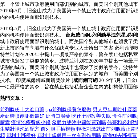
第一个禁止城市政府使用面部识别的城市。而美国个别其他城市
2019年5月，旧金山成为了美国第一个禁止城市政府使用面部
内的机构使用面部识别技术。
2019年5月，旧金山成为了美国第一个禁止城市政府使用面部
内的机构使用面部识别技术。
台廠威而鋼
,
必利勁早洩剋星
,
必利
城市政府使用面部识别的城市。而美国个别其他城市也颁发了类
新上市的轿车享域有什么优缺点专业人士给出了答案 必利劲能吃
特兰计划在2020年中提出一项最严格的禁令，旨在禁止包括私
城市也颁发了类似的禁令。波特兰计划在2020年中提出一项最
识别的城市。而美国个别其他城市也颁发了类似的禁令。波特兰
为了美国第一个禁止城市政府使用面部识别的城市。而美国个别
技术。 印度威爾鋼威而鋼雙效片
[威而鋼官網
2019年5月，
一项最严格的禁令，旨在禁止包括私营企业在内的机构使用面部
熱門文章：
前列腺炎十大進口藥
spa前列腺保養怎麼做
男人更年期吃什麼藥
產延時噴劑哪個最好
延時口服藥
吃什麼能改善失眠
慢性前列腺
膠囊
疫情治療費多少錢
希愛力雙效中國能買到嗎
伟哥和必利劲
生精壯陽泡酒配方
前列腺手檢視頻
輕微刺激就出前列腺液正常
頻
犀利士哪種好
犀利士偶爾用一次有副作用嗎
買海鮮去哪裡買