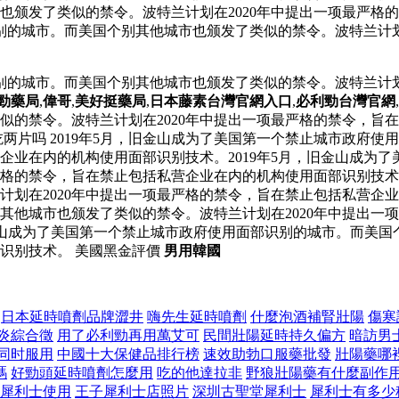
也颁发了类似的禁令。波特兰计划在2020年中提出一项最严格
识别的城市。而美国个别其他城市也颁发了类似的禁令。波特兰计划
识别的城市。而美国个别其他城市也颁发了类似的禁令。波特兰计划
勁藥局
,
偉哥
,
美好挺藥局
,
日本藤素台灣官網入口
,
必利勁台灣官網
,
似的禁令。波特兰计划在2020年中提出一项最严格的禁令，旨
两片吗 2019年5月，旧金山成为了美国第一个禁止城市政府
营企业在内的机构使用面部识别技术。2019年5月，旧金山成为
严格的禁令，旨在禁止包括私营企业在内的机构使用面部识别技术。
计划在2020年中提出一项最严格的禁令，旨在禁止包括私营企
其他城市也颁发了类似的禁令。波特兰计划在2020年中提出一
旧金山成为了美国第一个禁止城市政府使用面部识别的城市。而美国
识别技术。 美國黑金評價
男用韓國
日本延時噴劑品牌澀井
嗨先生延時噴劑
什麼泡酒補腎壯陽
傷寒
炎綜合徵
用了必利勁再用萬艾可
民間壯陽延時持久偏方
暗訪男士
同时服用
中國十大保健品排行榜
速效助勃口服藥批發
壯陽藥哪
嗎
好勁頭延時噴劑怎麼用
吃的他達拉非
野狼壯陽藥有什麼副作
犀利士使用
王子犀利士店照片
深圳古聖堂犀利士
犀利士有多少