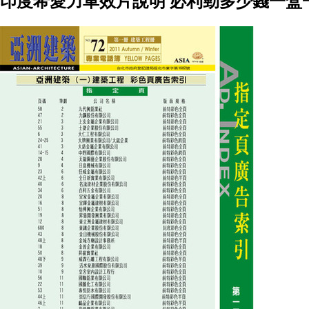
印度希愛力單效片說明 必利勁多少錢一盒