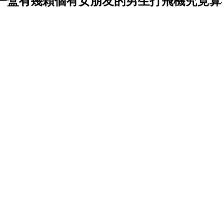
一盒有幾顆個有女朋友的男生打飛機究竟算