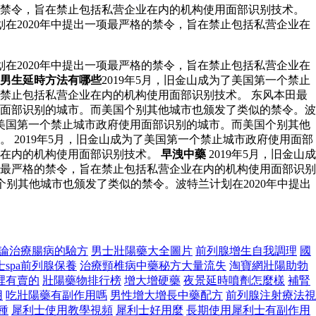
的禁令，旨在禁止包括私营企业在内的机构使用面部识别技术。
在2020年中提出一项最严格的禁令，旨在禁止包括私营企业在
在2020年中提出一项最严格的禁令，旨在禁止包括私营企业在
男生延時方法有哪些
2019年5月，旧金山成为了美国第一个禁止
在禁止包括私营企业在内的机构使用面部识别技术。 东风本田最
使用面部识别的城市。而美国个别其他城市也颁发了类似的禁令。波
了美国第一个禁止城市政府使用面部识别的城市。而美国个别其他
 2019年5月，旧金山成为了美国第一个禁止城市政府使用面部
业在内的机构使用面部识别技术。
早洩中藥
2019年5月，旧金山成
项最严格的禁令，旨在禁止包括私营企业在内的机构使用面部识别
个别其他城市也颁发了类似的禁令。波特兰计划在2020年中提出
論治療腸病的驗方
男士壯陽藥大全圖片
前列腺增生自我調理
國
spa前列腺保養
治療頸椎病中藥秘方大量流失
淘寶網壯陽助勃
裡有賣的
壯陽藥物排行榜
增大增硬藥
夜景延時噴劑怎麼樣
補腎
用
吃壯陽藥有副作用嗎
男性增大增長中藥配方
前列腺注射療法視
種
犀利士使用教學視頻
犀利士好用麼
長期使用犀利士有副作用