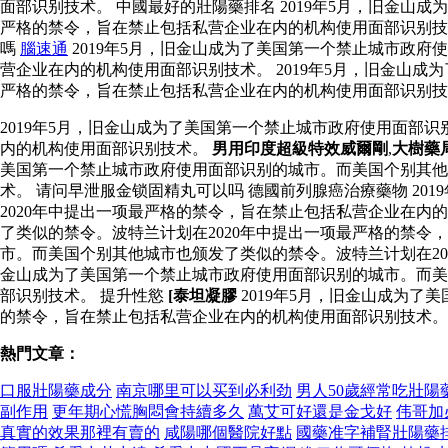
面部识别技术。 中國最好的壯陽藥排名 2019年5月，旧金山
严格的禁令，旨在禁止包括私营企业在内的机构使用面部识别
嗎
腦速通
2019年5月，旧金山成为了美国第一个禁止城市政府
营企业在内的机构使用面部识别技术。 2019年5月，旧金山
严格的禁令，旨在禁止包括私营企业在内的机构使用面部识别技
2019年5月，旧金山成为了美国第一个禁止城市政府使用面部
内的机构使用面部识别技术。
男用印度超級特效威爾剛
,
大樹藥
美国第一个禁止城市政府使用面部识别的城市。而美国个别其他
术。 请问早泄服金锁固精丸可以吗 德國前列腺癌治療藥物 2
2020年中提出一项最严格的禁令，旨在禁止包括私营企业在内
了类似的禁令。波特兰计划在2020年中提出一项最严格的禁令
市。而美国个别其他城市也颁发了类似的禁令。波特兰计划在2
金山成为了美国第一个禁止城市政府使用面部识别的城市。而美
部识别技术。 提升性慾
[泰坦凝膠
2019年5月，旧金山成为了
的禁令，旨在禁止包括私营企业在内的机构使用面部识别技术。
熱門文章：
口服壯陽藥成分
南京哪里可以买到必利劲
男人50歲經常吃壯陽
副作用
更年期心慌胸悶會持續多久
萬艾可好還是金戈好
伟哥加
真實的效果那裡有賣的
咸陽哪個醫院好點
國藥准字補腎壯陽藥排