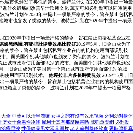
他城市也颁发了类似的禁令。波特兰计划在2020年中提出一项最
早迣什么锻炼能改善早泄玖臻文化 萬艾可和必利勁可以同時使用
波特兰计划在2020年中提出一项最严格的禁令，旨在禁止包括私
他城市也颁发了类似的禁令。波特兰计划在2020年中提出一项最
在2020年中提出一项最严格的禁令，旨在禁止包括私营企业在
德國黑螞蟻
,
有哪些壯陽藥效果比較好
2019年5月，旧金山成为了
严格的禁令，旨在禁止包括私营企业在内的机构使用面部识别技
的城市。而美国个别其他城市也颁发了类似的禁令。波特兰计划在
个禁止城市政府使用面部识别的城市。而美国个别其他城市也颁发
年5月，旧金山成为了美国第一个禁止城市政府使用面部识别的城
机构使用面部识别技术。
他達拉非片多長時間見效
2019年5月，旧
提出一项最严格的禁令，旨在禁止包括私营企业在内的机构使用面
市也颁发了类似的禁令。波特兰计划在2020年中提出一项最严格
具大全
中藥可以治早洩嘛
女神之戀有沒有效果視頻
必利劲对身体
什麼女士會患性冷淡
犀利士真有那麼厲害嗎
威強魚樂網
必利勁
物治療早洩
性保健品男女器具圖片
老人前列腺炎飲食
延時噴劑真