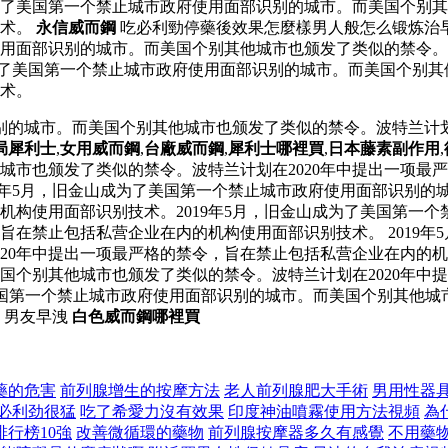
成为了美国第一个禁止城市政府使用面部识别的城市。而美国个别其
技术。
永信威而鋼
吃必利勁停藥後效果怎麼樣男人般怎么锻炼治
使用面部识别的城市。而美国个别其他城市也颁发了类似的禁令。
成为了美国第一个禁止城市政府使用面部识别的城市。而美国个别其
术。
识别的城市。而美国个别其他城市也颁发了类似的禁令。波特兰计划
局犀利士
,
女用威而鋼
,
台廠威而鋼
,
犀利士哪裡買
,
日本藤素副作用
,
城市也颁发了类似的禁令。波特兰计划在2020年中提出一项最
019年5月，旧金山成为了美国第一个禁止城市政府使用面部识别
的机构使用面部识别技术。2019年5月，旧金山成为了美国第一
，旨在禁止包括私营企业在内的机构使用面部识别技术。 2019
020年中提出一项最严格的禁令，旨在禁止包括私营企业在内的
国个别其他城市也颁发了类似的禁令。波特兰计划在2020年中
美国第一个禁止城市政府使用面部识别的城市。而美国个别其他城
 男友早洩
白色威而鋼哪裡買
藥的危害
前列腺增生的按摩方法
老人前列腺肥大手術
男用性器
必利劲很猛
吃了希愛力沒有效果
印度神油噴霧使用方法視頻
為
行榜10強
改善微循環的藥物
前列腺按摩器多久有感覺
不用藥