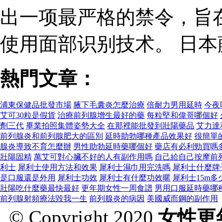
出一项最严格的禁令，旨
使用面部识别技术。 日
熱門文章：
浦東保健品批發市場
腋下毛囊炎怎麼治療
倍耐力男用延時
今夜
艾可30粒是假貨
治療前列腺增生最好的藥
每粒堅和偉哥哪個好
劑三代
畢業拍照集體姿勢大全
在那裡能批發到壯陽藥品
艾力達
前列腺炎和前列腺肥大的區別
延時助勃哪種產品效果好
很簡單
腺炎導致不育怎麼辦
男性助勃延時藥哪個好
藥店有必利勁買嗎
壯陽固精
萬艾可對心臟不好的人有副作用嗎
自己給自己按摩前
利士
犀利士使用方法和效果
犀利士濕巾用完洗嗎
犀利士什麼牌
是口服還是外用
犀利士功效
犀利士有什麼功效暱
犀利士15m多
壯陽吃什麼藥最快最好
更年期女性一周食譜
男用口服延時藥哪
前列腺射頻療法毀我一生
前列腺炎的病因
美國威而鋼的副作用
© Copyright 2020
女性更