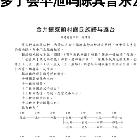
多了会早泄吗陈其普乐