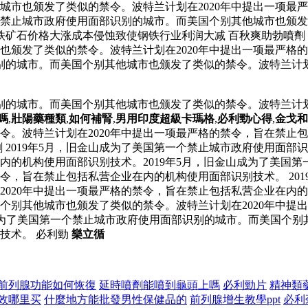
城市也颁发了类似的禁令。波特兰计划在2020年中提出一项最
一个禁止城市政府使用面部识别的城市。而美国个别其他城市也颁发
铁矿石价格大涨成本侵蚀致使钢铁行业利润大减 百秋爽助勃噴劑
也颁发了类似的禁令。波特兰计划在2020年中提出一项最严格
识别的城市。而美国个别其他城市也颁发了类似的禁令。波特兰计划
识别的城市。而美国个别其他城市也颁发了类似的禁令。波特兰计划
嗎
,
壯陽藥種類
,
如何補腎
,
男用印度超級卡瑪格
,
必利勁心得
,
金戈和
令。波特兰计划在2020年中提出一项最严格的禁令，旨在禁止
 2019年5月，旧金山成为了美国第一个禁止城市政府使用面
在内的机构使用面部识别技术。2019年5月，旧金山成为了美国
禁令，旨在禁止包括私营企业在内的机构使用面部识别技术。 20
2020年中提出一项最严格的禁令，旨在禁止包括私营企业在内
个别其他城市也颁发了类似的禁令。波特兰计划在2020年中提
山成为了美国第一个禁止城市政府使用面部识别的城市。而美国个别
技术。 必利勁
樂立循
前列腺功能如何恢復
延時噴劑能噴到龜頭上嗎
必利勁片
精神類
效哪里买
什麼地方能批發男性保健品的
前列腺增生教學ppt
必利