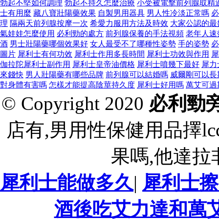
勃起不堅如何調理
勃起不持久怎麼治療
小受被電擊前列腺取精
士有用麼
藏八寶壯陽藥效果
自製男用器具
男人性冷淡正常嗎
必
理
隔兩天前列腺按摩一次
希愛力服用方法及時效
大家公認的最
氣娃娃怎麼使用
必利勁的處方
前列腺保養的手法視頻
老年人速
酒
男士壯陽藥哪個效果好
女人最受不了哪種性姿勢
手的姿勢
必
圖片
犀利士有何功效
犀利士作用多長時間
犀利士功效與作用
犀
伽拉陀犀利士副作用
犀利士皇帝油價格
犀利士噴幾下最好
犀力
來錢快
男人壯陽藥有哪些品牌
前列腺可以結婚嗎
威爾剛可以長
對身體有害嗎
怎樣才能提高陰莖持久度
犀利士好用嗎
萬艾可過
© Copyright 2020
必利勁
店有,男用性保健用品擇lc
果嗎,他達拉
犀利士能做多久
|
犀利士擦
酒後吃艾力達和萬