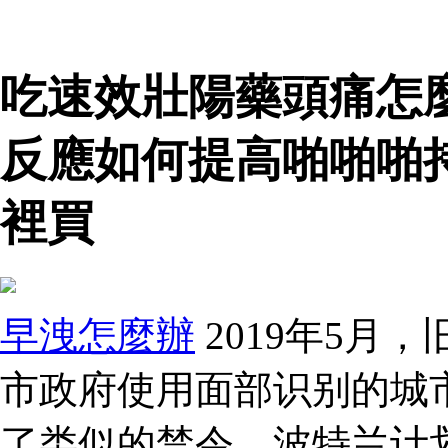
吃速效壯陽藥頭痛怎
反應如何提高啪啪啪
裡買
早洩怎麼辦
2019年5月
市政府使用面部识别的城
了类似的禁令。波特兰计划