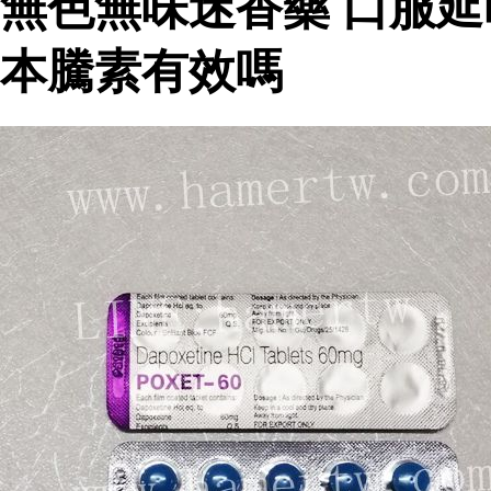
無色無味迷香藥 口服延
本騰素有效嗎