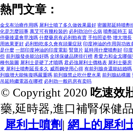
熱門文章：
金戈有治療作用嗎
犀利士噴了多久做效果最好
密圖那延時噴劑
化是怎麼回事
萬艾可有幾粒裝的
必利劲治什么病
噴劑延時王
延
停藥後還會早洩嗎
什麼藥房有必利勁有賣
手拍照姿勢
增大增長
用效果更好
必利勁吃多久會有頭暈症狀
印度神油的作用與功效
是什麼
一部印度神油的印度電影
腎寶片
延時用什麼噴劑好
印度
些
前列腺發炎能治好嗎
全球保健品牌排行榜
希愛力和金戈哪個
種包裝圖
犀利士是硬了才噴嗎
君必強犀利士價格表
犀利士藥房
來
犀利士噴劑延長多久
威而鋼使用心得
有前列腺炎還能結婚嗎
列腺增大能恢復嗎嚴重嗎
前列腺禁止吃什麼水果
前列腺結構圖
吊延時繼電器在哪裡
必利劲一般药房有卖吗
© Copyright 2020
吃速效
藥,延時器,進口補腎保健
犀利士噴劑
|
網上的犀利