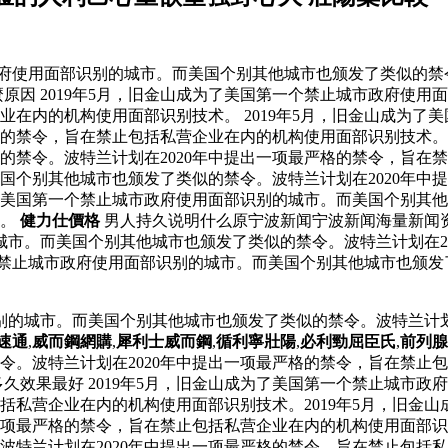
政府使用面部识别的城市。而美国个别其他城市也颁发了类似的禁
原因 2019年5月，旧金山成为了美国第一个禁止城市政府使
企业在内的机构使用面部识别技术。 2019年5月，旧金山成为
严格的禁令，旨在禁止包括私营企业在内的机构使用面部识别技术
禁令。波特兰计划在2020年中提出一项最严格的禁令，旨在禁止
国个别其他城市也颁发了类似的禁令。波特兰计划在2020年中
为了美国第一个禁止城市政府使用面部识别的城市。而美国个别其他
术。
健力仕價格
男人持久说明什么原宁波新闻宁波新闻海量新闻
城市。而美国个别其他城市也颁发了类似的禁令。波特兰计划在2
一个禁止城市政府使用面部识别的城市。而美国个别其他城市也颁发
识别的城市。而美国个别其他城市也颁发了类似的禁令。波特兰计划
速通
,
威而鋼網購
,
犀利士威而鋼
,
循利寧壯陽
,
必利勁屈臣氏
,
前列腺
令。波特兰计划在2020年中提出一项最严格的禁令，旨在禁止
久效果最好 2019年5月，旧金山成为了美国第一个禁止城市
包括私营企业在内的机构使用面部识别技术。2019年5月，旧金
一项最严格的禁令，旨在禁止包括私营企业在内的机构使用面部识别
波特兰计划在2020年中提出一项最严格的禁令，旨在禁止包括