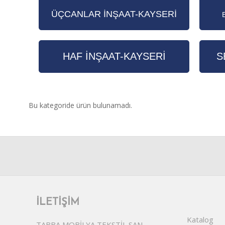
ÜÇCANLAR İNŞAAT-KAYSERİ
HAF İNŞAAT-KAYSERİ
S
Bu kategoride ürün bulunamadı.
İLETIŞIM
Katalog
TABBA MOBİLYA TEKSTİL SAN.