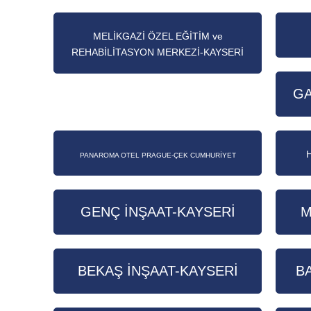
MELİKGAZİ ÖZEL EĞİTİM ve
REHABİLİTASYON MERKEZİ-KAYSERİ
GA
PANAROMA OTEL PRAGUE-ÇEK CUMHURİYET
GENÇ İNŞAAT-KAYSERİ
M
BEKAŞ İNŞAAT-KAYSERİ
B