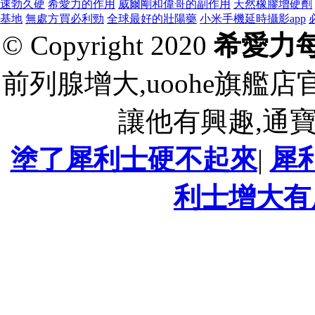
速勃久硬
希愛力的作用
威爾剛和偉哥的副作用
天然橡膠增硬劑
基地
無處方買必利勁
全球最好的壯陽藥
小米手機延時攝影app
© Copyright 2020
希愛力
前列腺增大,uoohe旗艦
讓他有興趣,通
塗了犀利士硬不起來
|
犀
利士增大有