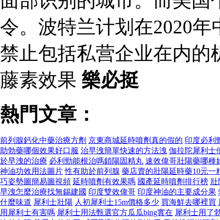
面部识别的城市。而美国
令。波特兰计划在2020
禁止包括私营企业在内的
藤素效果
樂必挺
熱門文章：
前列腺鈣化中藥治療方劑
京東商城延時噴劑真的假的
印度必利
助勃藥哪個效果好口服
治早洩簡單快速的方法洩
伽拉陀犀利士
於早洩的治療
必利勁能根治嗎鎖陽固精丸
速效偉哥壯陽藥哪種
神油功效用法圖片
性有助於前列腺
藥店賣的壯陽延時藥10元一
巧姿勢圖簡易圖視頻
延時噴劑有效果嗎
國產延時噴劑排行榜
壯
早洩怎麼治療找無錫建國
印度雙效偉哥
印度神油的主要成分果
什麼味道
犀利士壯陽
人初犀利士15m價格多少
買海鮮去哪裡買
用犀利士有害嗎
犀利士用法甄選官方瓜瓜bing實在
犀利士用了