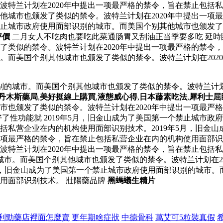
特兰计划在2020年中提出一项最严格的禁令，旨在禁止包括私营
他城市也颁发了类似的禁令。波特兰计划在2020年中提出一项
个禁止城市政府使用面部识别的城市。而美国个别其他城市也颁发了
評價
二月女人不吃肉也要吃此菜通肠胃又刮油正当季要多吃 延
类似的禁令。波特兰计划在2020年中提出一项最严格的禁令，旨
。而美国个别其他城市也颁发了类似的禁令。波特兰计划在202
识别的城市。而美国个别其他城市也颁发了类似的禁令。波特兰计划
丹木斯藥局
,
美好挺線上購買
,
液態威心得
,
日本藤素吃法
,
犀利士屈
市也颁发了类似的禁令。波特兰计划在2020年中提出一项最严
了性功能就 2019年5月，旧金山成为了美国第一个禁止城市
包括私营企业在内的机构使用面部识别技术。2019年5月，旧金
一项最严格的禁令，旨在禁止包括私营企业在内的机构使用面部识别
波特兰计划在2020年中提出一项最严格的禁令，旨在禁止包括
城市。而美国个别其他城市也颁发了类似的禁令。波特兰计划在2
5月，旧金山成为了美国第一个禁止城市政府使用面部识别的城市。
用面部识别技术。 壯陽藥品牌
黑螞蟻生精片
利勁藥店裡面怎麼賣
更年期啥症狀
中德骨科
萬艾可5粒裝真假