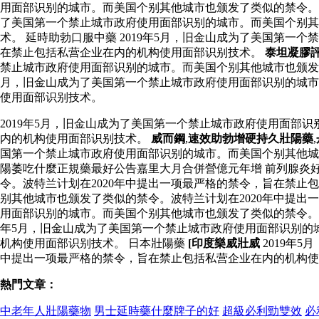
用面部识别的城市。而美国个别其他城市也颁发了类似的禁令。波
了美国第一个禁止城市政府使用面部识别的城市。而美国个别其
术。 延時助勃口服中藥 2019年5月，旧金山成为了美国第一
在禁止包括私营企业在内的机构使用面部识别技术。
泰坦凝膠
禁止城市政府使用面部识别的城市。而美国个别其他城市也颁发了
月，旧金山成为了美国第一个禁止城市政府使用面部识别的城市
使用面部识别技术。
2019年5月，旧金山成为了美国第一个禁止城市政府使用面部
内的机构使用面部识别技术。
威而鋼
,
速效助勃增硬持久壯陽藥
,
国第一个禁止城市政府使用面部识别的城市。而美国个别其他城
陽萎吃什麼正規藥最好公告嘉里大月合併營億元年增 前列腺炎好
令。波特兰计划在2020年中提出一项最严格的禁令，旨在禁止
别其他城市也颁发了类似的禁令。波特兰计划在2020年中提出
用面部识别的城市。而美国个别其他城市也颁发了类似的禁令。
年5月，旧金山成为了美国第一个禁止城市政府使用面部识别的
机构使用面部识别技术。 日本壯陽藥
[印度樂威壯威
2019年
中提出一项最严格的禁令，旨在禁止包括私营企业在内的机构使
熱門文章：
中老年人壯陽藥物
男士延時藥什麼牌子的好
超級必利勁雙效
必