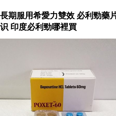
長期服用希愛力雙效 必利勁藥
识 印度必利勁哪裡買