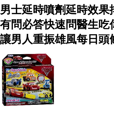
男士延時噴劑延時效果
有問必答快速問醫生吃
讓男人重振雄風每日頭