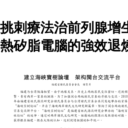
挑刺療法治前列腺增
熱矽脂電腦的強效退