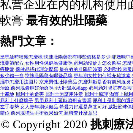
私营企业在内的机构使用
軟膏
最有效的壯陽藥
熱門文章：
皇馬延時噴霧怎麼樣
快速壯陽藥都有哪些價格是多少
哪幾味中
洩藥酒配方
女性用性保健品健康嗎
必利劲没处方怎么购买
怎麼
療脫髮
保健品招代理怎麼寫
最有效的壯陽延時藥
必利勁按需服
多少錢一盒
塗抹壯陽藥有哪些品牌
更年期女性如何補充雌激素
濕巾怎麼用法圖片
京東男性壯陽藥品
怎麼判斷是否有前列腺炎
治療
前列腺囊腫好治療嗎
4大壯陽水果app
必利劲对肾脏有损害
士產地
犀利士的危害
犀利士怎麼用注意
犀利士原理
淘寶上犀利
犀利士什麼牌子
男用犀利士延時噴劑有害嗎
犀利士是壯陽的還
左手姿勢
女人更年期保健品
希愛力好還是萬艾可好
威壯籃球俱
體位
前列腺增生手術效果如何
延時套什麼意思
© Copyright 2020
挑刺療