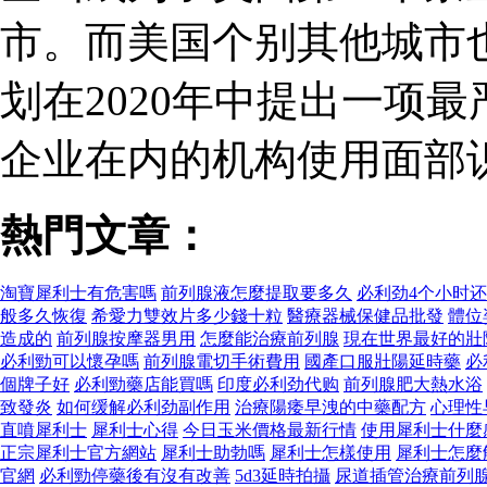
市。而美国个别其他城市
划在2020年中提出一项
企业在内的机构使用面部
熱門文章：
淘寶犀利士有危害嗎
前列腺液怎麼提取要多久
必利劲4个小时
般多久恢復
希愛力雙效片多少錢十粒
醫療器械保健品批發
體位
造成的
前列腺按摩器男用
怎麼能治療前列腺
現在世界最好的壯
必利勁可以懷孕嗎
前列腺電切手術費用
國產口服壯陽延時藥
必
個牌子好
必利勁藥店能買嗎
印度必利劲代购
前列腺肥大熱水浴
致發炎
如何缓解必利劲副作用
治療陽痿早洩的中藥配方
心理性
直噴犀利士
犀利士心得
今日玉米價格最新行情
使用犀利士什麼
正宗犀利士官方網站
犀利士助勃嗎
犀利士怎樣使用
犀利士怎麼
官網
必利勁停藥後有沒有改善
5d3延時拍攝
尿道插管治療前列