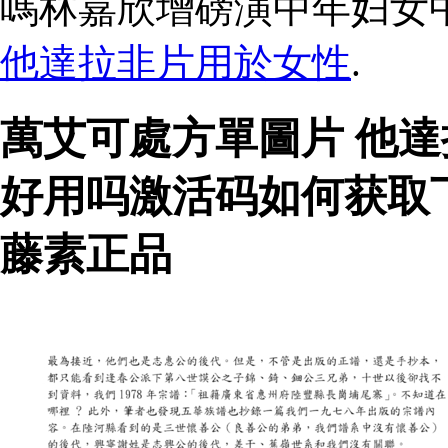
嗎林嘉欣增磅演中年妇女
他達拉非片用於女性
.
萬艾可處方單圖片 他
好用吗激活码如何获取
藤素正品