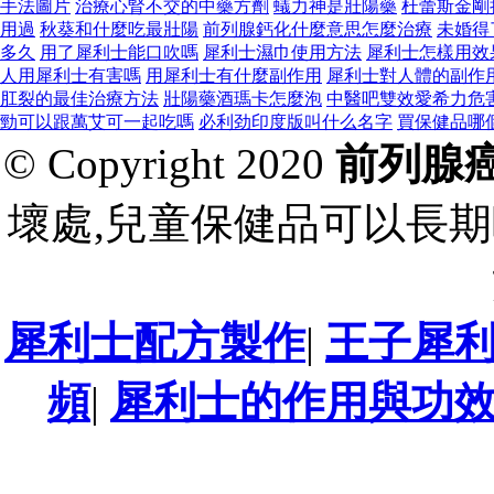
手法圖片
治療心腎不交的中藥方劑
蟻力神是壯陽藥
杜蕾斯金剛
用過
秋葵和什麼吃最壯陽
前列腺鈣化什麼意思怎麼治療
未婚得
多久
用了犀利士能口吹嗎
犀利士濕巾使用方法
犀利士怎樣用效
人用犀利士有害嗎
用犀利士有什麼副作用
犀利士對人體的副作
肛裂的最佳治療方法
壯陽藥酒瑪卡怎麼泡
中醫吧雙效愛希力危
勁可以跟萬艾可一起吃嗎
必利劲印度版叫什么名字
買保健品哪
© Copyright 2020
前列腺
壞處,兒童保健品可以長期
犀利士配方製作
|
王子犀
頻
|
犀利士的作用與功