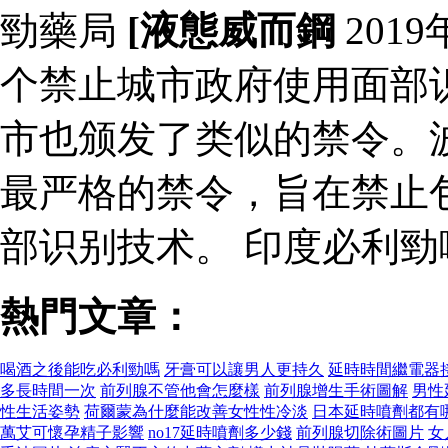
勁藥局
[液態威而鋼
201
个禁止城市政府使用面部
市也颁发了类似的禁令。波
最严格的禁令，旨在禁止
部识别技术。 印度必利
熱門文章：
喝酒之後能吃必利勁嗎
牙膏可以讓男人更持久
延時時間繼電器
多長時間一次
前列腺不管他會怎麼樣
前列腺增生手術圖解
男性
性生活姿勢
荷爾蒙為什麼能改善女性性冷淡
日本延時噴劑都有
萬艾可懷孕精子影響
no17延時噴劑多少錢
前列腺切除術圖片
女